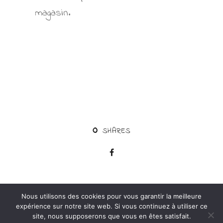
magasin.
0
SHARES
Nous utilisons des cookies pour vous garantir la meilleure
expérience sur notre site web. Si vous continuez à utiliser ce
2020 © MISSION BD, All Right Reserved. Website
site, nous supposerons que vous en êtes satisfait.
produced by
The Little Big Company
.