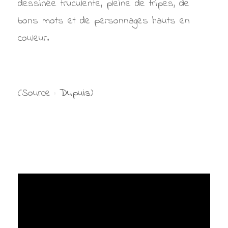
dessinée truculente, pleine de tripes, de
bons mots et de personnages hauts en
couleur.
(Source :
Dupuis
)