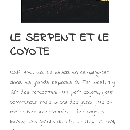
LE SERPENT ET LE
COYOTE
USA, 1970. Joe se balade en camping-car
dans les grands espaces du Far West. Il y
fait des rencontres : un petit coyote, pour
commencer, mais aussi des gens plus ou
moins bien intentionnés — des voyous
locaux, des agents du FBI, un U.S. Marshal,